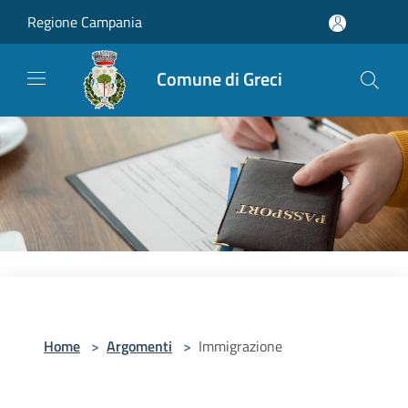
Salta al contenuto principale
Regione Campania
Comune di Greci
Home
>
Argomenti
>
Immigrazione