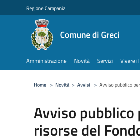
Salta al contenuto principale
Regione Campania
Comune di Greci
Amministrazione
Novità
Servizi
Vivere 
Home
>
Novità
>
Avvisi
>
Avviso pubblico per
Avviso pubblico p
risorse del Fondo