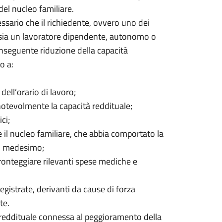
del nucleo familiare.
essario che il richiedente, ovvero uno dei
, sia un lavoratore dipendente, autonomo o
conseguente riduzione della capacità
o a:
dell’orario di lavoro;
 notevolmente la capacità reddituale;
ci;
il nucleo familiare, che abbia comportato la
eo medesimo;
fronteggiare rilevanti spese mediche e
registrate, derivanti da cause di forza
te.
à reddituale connessa al peggioramento della